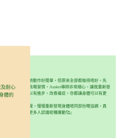
嘅時候，以為啲動作好簡單，但原來全部都做得唔好，先
坐骨神
及耐心
收埋咗好多不良嘅習慣，Ausker導師非常細心，讓我重新發
科&
自己嘅協調可以有進步，改善痛症，亦都讓身體可以有更
身體的
最後
間。
經冇再
有好開心嘅感覺，慢慢重新發現身體唔同部份嘅協調，真
由。
，希望可以有更多人認識呢種運動🥰」