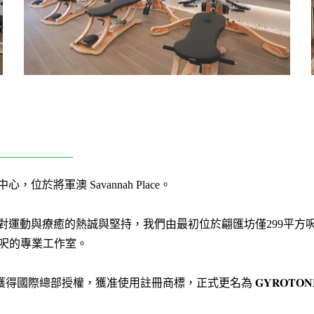
正中心，位於將軍澳 Savannah Place。
式成立, 憑藉團隊對運動與療癒的熱誠與堅持，我們由最初位於翩匯坊僅2
平方呎的專業工作室。
部授權，獲准使用註冊商標，正式更名為 𝐆𝐘𝐑𝐎𝐓𝐎𝐍𝐈