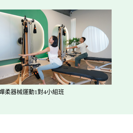
嬋柔器械運動1對4小組班