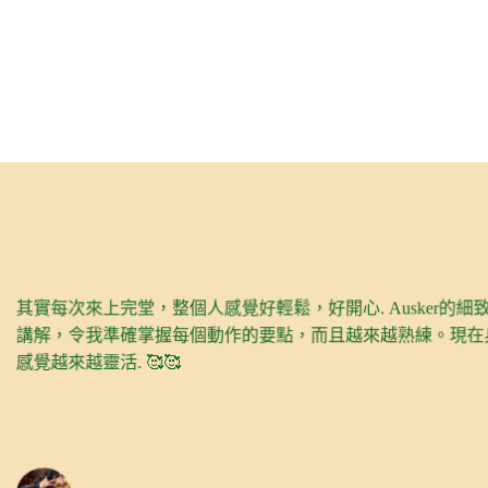
麻痹。
「一開始做
腳痹及腫脹。
其實每次來上完堂，整個人感覺好輕鬆，好開心. Ausker的細致
至發現身體
但問題仍然翻發。
現，點樣令
講解，令我準確掌握每個動作的要點，而且越來越熟練。現在
有自信，脊椎重回自
多進步嘅空
感覺越來越靈活. 🥰🥰
每次做完都
，覺得個人有力左，
係非常重要