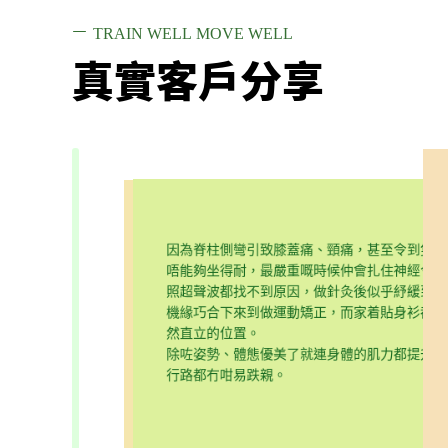
TRAIN WELL MOVE WELL
真實客戶分享
因為脊柱側彎引致膝蓋痛、頸痛，甚至令到隻手
人體解剖學和推廣
唔能夠坐得耐，最嚴重嘅時候仲會扎住神經令到
經驗，但她了解我
照超聲波都找不到原因，做針灸後似乎紓緩到，
課後我的肌肉
機緣巧合下來到做運動矯正，而家着貼身衫都好
🏻 我玩得很開
然直立的位置。
除咗姿勢、體態優美了就連身體的肌力都提升了
行路都冇咁易跌親。